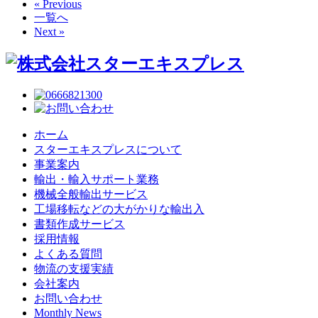
« Previous
一覧へ
Next »
ホーム
スターエキスプレスについて
事業案内
輸出・輸入サポート業務
機械全般輸出サービス
工場移転などの大がかりな輸出入
書類作成サービス
採用情報
よくある質問
物流の支援実績
会社案内
お問い合わせ
Monthly News