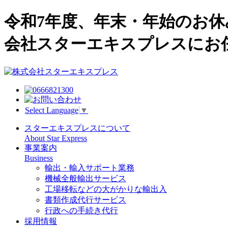
令和7年度、年末・年始のお
会社スターエキスプレスにお
Select Language
▼
スターエキスプレスについて
About Star Express
事業案内
Business
輸出・輸入サポート業務
機械全般輸出サービス
工場移転などの大がかりな輸出入
書類作成代行サービス
行政への手続き代行
採用情報