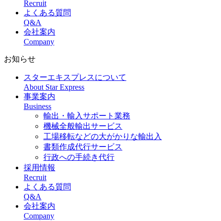
Recruit
よくある質問
Q&A
会社案内
Company
お知らせ
スターエキスプレスについて
About Star Express
事業案内
Business
輸出・輸入サポート業務
機械全般輸出サービス
工場移転などの大がかりな輸出入
書類作成代行サービス
行政への手続き代行
採用情報
Recruit
よくある質問
Q&A
会社案内
Company