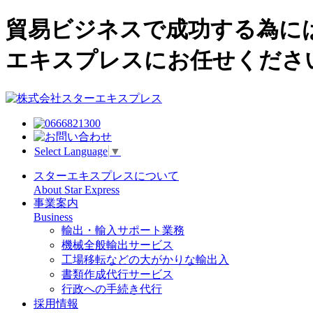
貿易ビジネスで成功する為に
エキスプレスにお任せくださ
Select Language
▼
スターエキスプレスについて
About Star Express
事業案内
Business
輸出・輸入サポート業務
機械全般輸出サービス
工場移転などの大がかりな輸出入
書類作成代行サービス
行政への手続き代行
採用情報