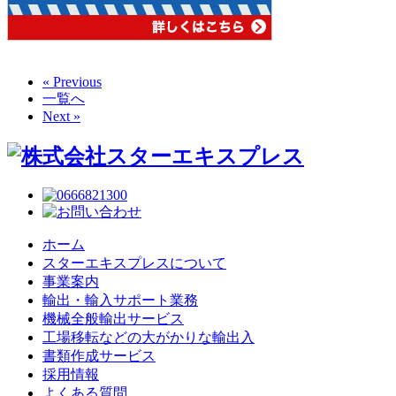
« Previous
一覧へ
Next »
ホーム
スターエキスプレスについて
事業案内
輸出・輸入サポート業務
機械全般輸出サービス
工場移転などの大がかりな輸出入
書類作成サービス
採用情報
よくある質問