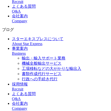
Recruit
よくある質問
Q&A
会社案内
Company
ブログ
スターエキスプレスについて
About Star Express
事業案内
Business
輸出・輸入サポート業務
機械全般輸出サービス
工場移転などの大がかりな輸出入
書類作成代行サービス
行政への手続き代行
採用情報
Recruit
よくある質問
Q&A
会社案内
Company