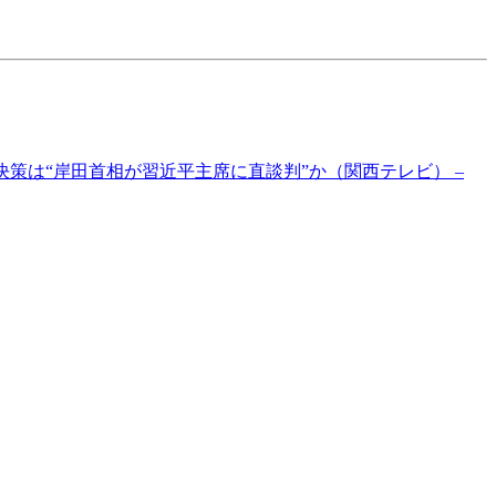
策は“岸田首相が習近平主席に直談判”か（関西テレビ） –