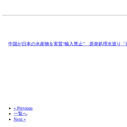
中国が日本の水産物を実質“輸入禁止” 原発処理水巡り「
« Previous
一覧へ
Next »