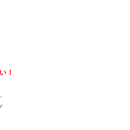
い！
。
が