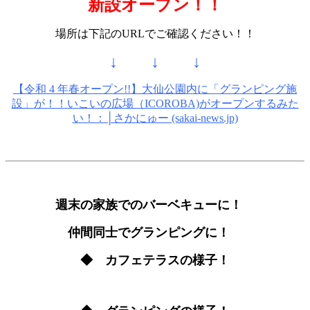
新設オープン！！
場所は下記のURLでご確認ください！！
↓ ↓ ↓
【令和 4 年春オープン!!】大仙公園内に「グランピング施
設」が！！いこいの広場（ICOROBA)がオープンするみた
い！：│さかにゅー (sakai-news.jp)
週末の家族でのバーベキューに！
仲間同士でグランピングに！
◆ カフェテラスの様子！