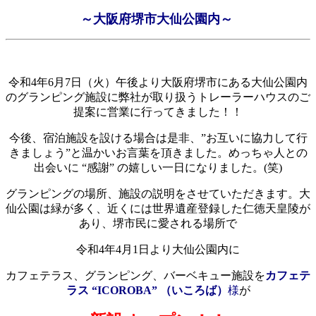
～大阪府堺市大仙公園内～
令和4年6月7日（火）午後より大阪府堺市にある大仙公園内
のグランピング施設に弊社が取り扱うトレーラーハウスのご
提案に営業に行ってきました！！
今後、宿泊施設を設ける場合は是非、”お互いに協力して行
きましょう”と温かいお言葉を頂きました。めっちゃ人との
出会いに “感謝” の嬉しい一日になりました。(笑)
グランピングの場所、施設の説明をさせていただきます。大
仙公園は緑が多く、近くには世界遺産登録した仁徳天皇陵が
あり、堺市民に愛される場所で
令和4年4月1日より大仙公園内に
カフェテラス、グランピング、バーベキュー
施設を
カフェテ
ラス “ICOROBA” （いころば）
様
が