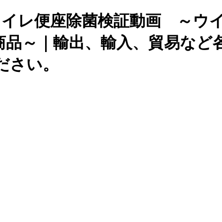
トイレ便座除菌検証動画 ～ウ
商品～｜輸出、輸入、貿易など
ださい。