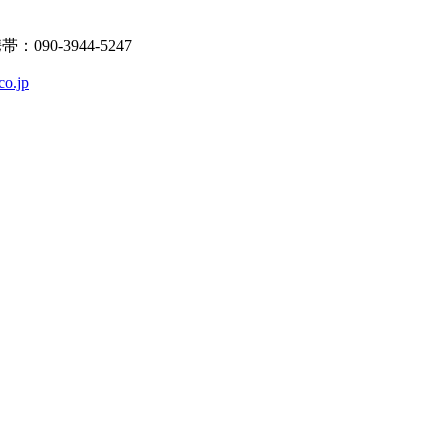
90-3944-5247
co.jp